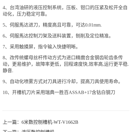
4、台湾油研的液压控制系统，压板、钳口的压紧及松开全自
动化，压力稳定可靠。
5、伺服馬达进刀，精度高且可靠，可达0.01mm.
6、伺服馬达控制刀架及送料装置，刨削及定位精准。
7、采用触摸屏，指令输入快捷明晰。
8、改传统螺母丝杆传动方式为进口精麿合金钢齿轮齿条传
动，更易维护，故障率更低，回程速度快,效率高,运行更平稳.
静音.
9、自动化喷雾方式对刀具进行冷却，提高刀具使用寿命。
10、开槽机刀片采用瑞典一胜百ASSAB+17含钴白钢刀
上一篇：
6米数控刨槽机-WT-V1662B