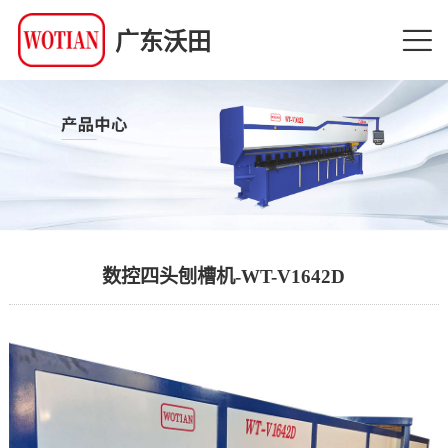
广东沃田
数控四头刨槽机-WT-V1642D